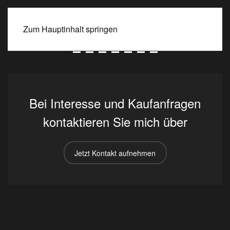
BEATE SPITZMÜLLER
Zum Hauptinhalt springen
Mapping Memories
"The Fluid Space"
Thirty Days After
Thirty Days After
The Sensuous esse
Bei Interesse und Kaufanfragen
kontaktieren Sie mich über
Jetzt Kontakt aufnehmen