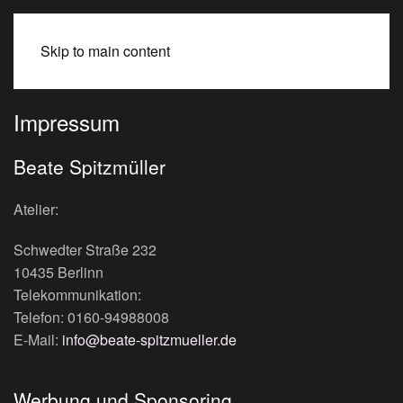
BEATE SPITZMÜLLER
Skip to main content
Impressum
Beate Spitzmüller
Atelier:
Schwedter Straße 232
10435 Berlinn
Telekommunikation:
Telefon: 0160-94988008
E-Mail:
info@beate-spitzmueller.de
Werbung und Sponsoring